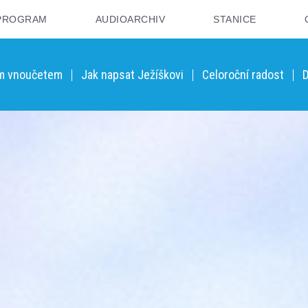
PROGRAM
AUDIOARCHIV
STANICE
ým vnoučetem
Jak napsat Ježíškovi
Celoroční radost
D