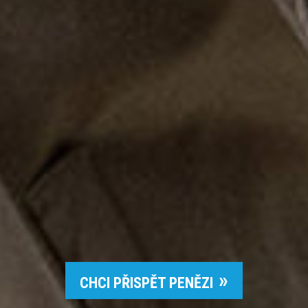
CHCI PŘISPĚT PENĚZI