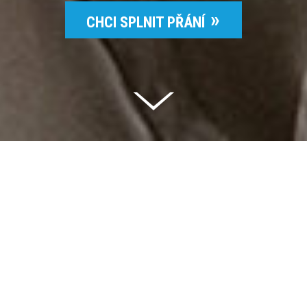
CHCI SPLNIT PŘÁNÍ
Celkem vybráno | 2 832 395 Kč
94 %
Splněných přání | 6514