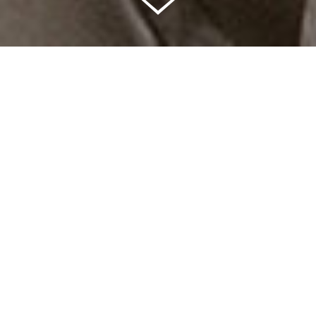
Celkem vybráno | 2 832 395 Kč
94 %
Splněných přání | 6514
6 %
Přání, která se plní | 397
0 %
Přání, která můžete splnit | 11