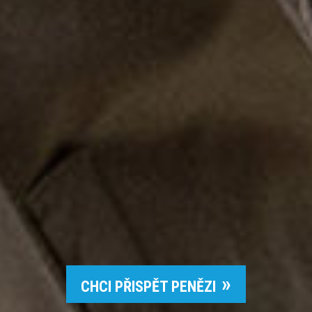
CHCI PŘISPĚT PENĚZI