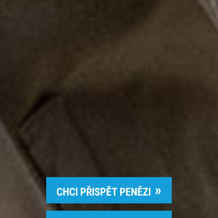
CHCI PŘISPĚT PENĚZI