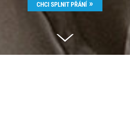
CHCI SPLNIT PŘÁNÍ
Celkem vybráno | 2 832 395 Kč
94 %
Splněných přání | 6514