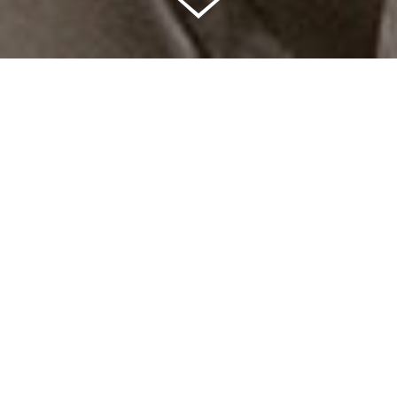
Celkem vybráno | 2 832 395 Kč
94 %
Splněných přání | 6514
6 %
Přání, která se plní | 397
0 %
Přání, která můžete splnit | 11