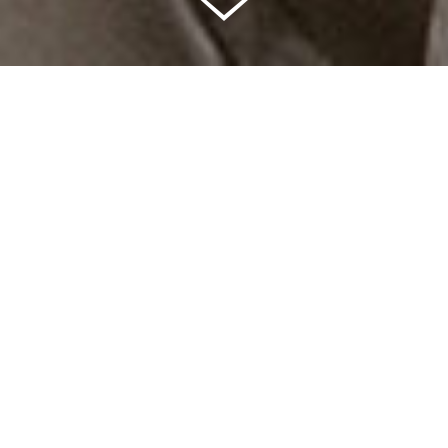
Celkem vybráno | 2 832 395 Kč
94 %
Splněných přání | 6514
6 %
Přání, která se plní | 397
0 %
Přání, která můžete splnit | 11