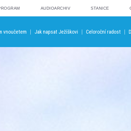
PROGRAM
AUDIOARCHIV
STANICE
ým vnoučetem
Jak napsat Ježíškovi
Celoroční radost
D