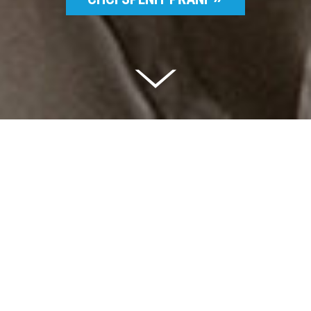
Celkem vybráno | 2 832 395 Kč
94 %
Splněných přání | 6514