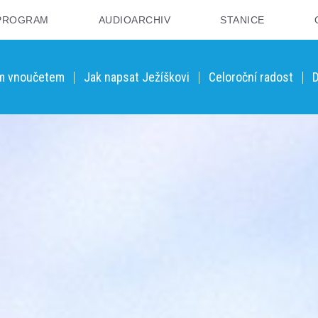
PROGRAM
AUDIOARCHIV
STANICE
ým vnoučetem
Jak napsat Ježíškovi
Celoroční radost
D