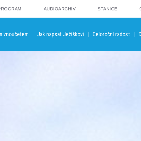
PROGRAM
AUDIOARCHIV
STANICE
ým vnoučetem
Jak napsat Ježíškovi
Celoroční radost
D