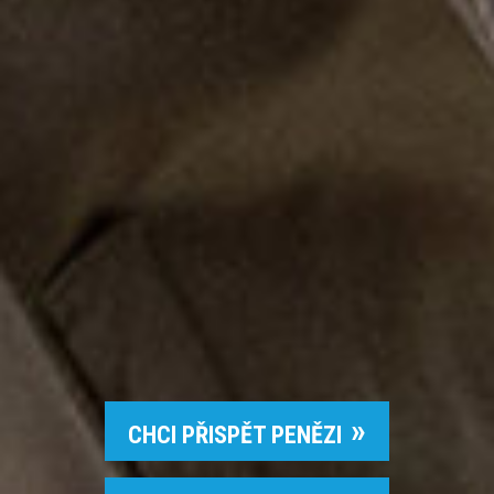
CHCI PŘISPĚT PENĚZI