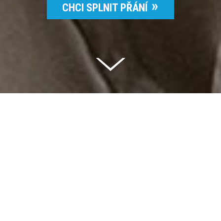
CHCI SPLNIT PŘÁNÍ
Celkem vybráno | 2 832 395 Kč
94 %
Splněných přání | 6514