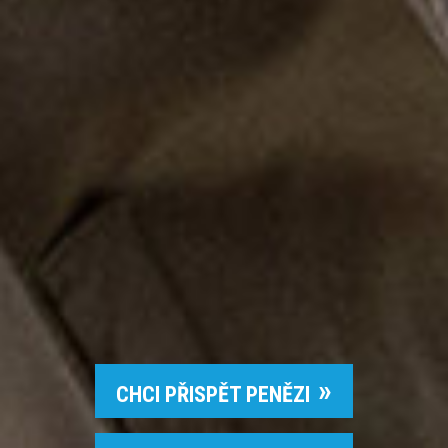
CHCI PŘISPĚT PENĚZI