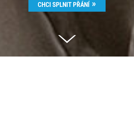
CHCI SPLNIT PŘÁNÍ
Celkem vybráno | 2 832 395 Kč
94 %
Splněných přání | 6514