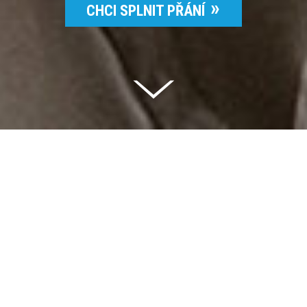
CHCI SPLNIT PŘÁNÍ
Celkem vybráno | 2 832 395 Kč
94 %
Splněných přání | 6514