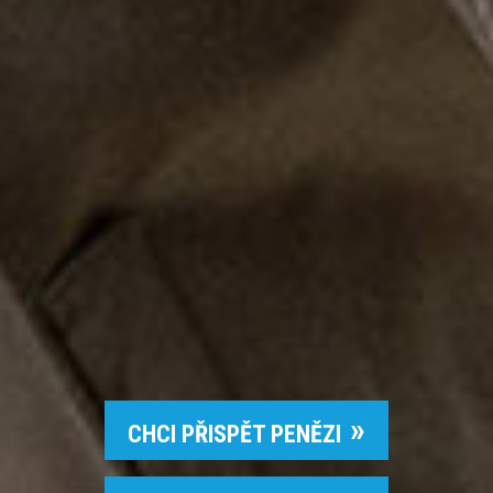
CHCI PŘISPĚT PENĚZI