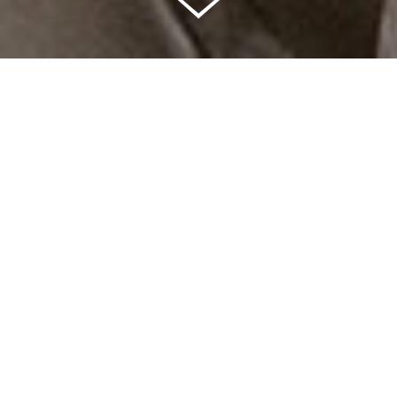
Celkem vybráno | 2 832 395 Kč
94 %
Splněných přání | 6514
6 %
Přání, která se plní | 397
0 %
Přání, která můžete splnit | 11