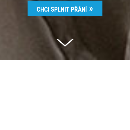
CHCI SPLNIT PŘÁNÍ
Celkem vybráno | 2 832 395 Kč
94 %
Splněných přání | 6514