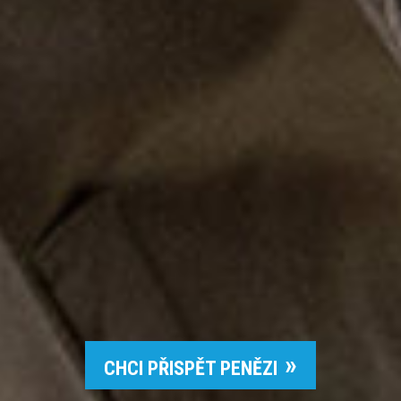
CHCI PŘISPĚT PENĚZI