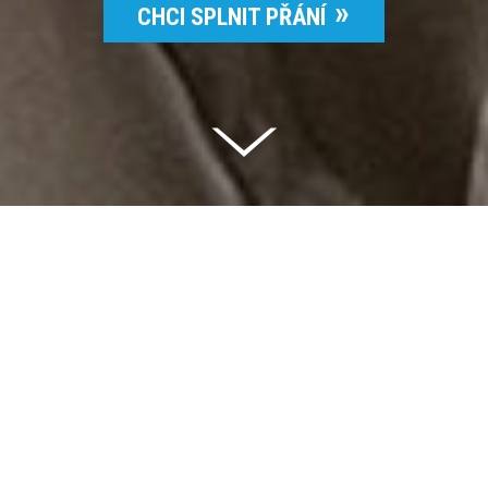
CHCI SPLNIT PŘÁNÍ
Celkem vybráno | 2 832 395 Kč
94 %
Splněných přání | 6514