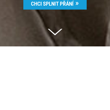
CHCI SPLNIT PŘÁNÍ
Celkem vybráno | 2 832 395 Kč
94 %
Splněných přání | 6514