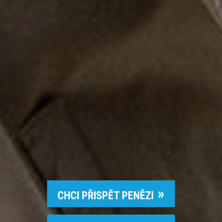
CHCI PŘISPĚT PENĚZI