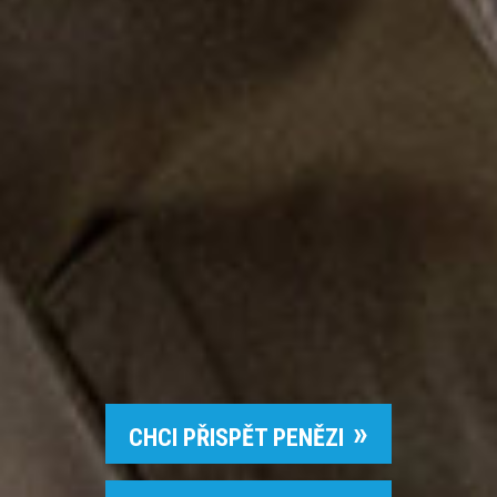
CHCI PŘISPĚT PENĚZI