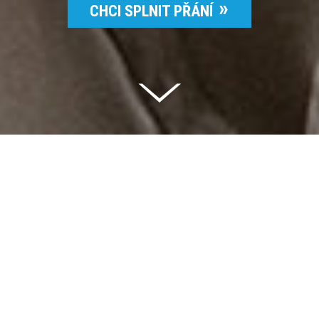
CHCI SPLNIT PŘÁNÍ
Celkem vybráno | 2 832 395 Kč
94 %
Splněných přání | 6514