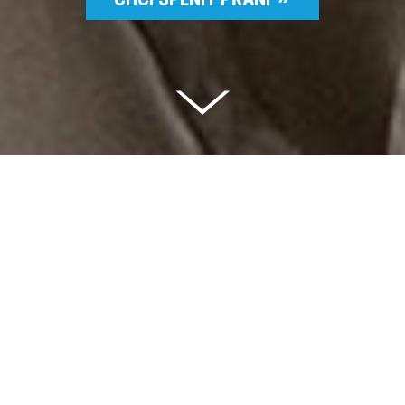
Celkem vybráno | 2 832 395 Kč
94 %
Splněných přání | 6514