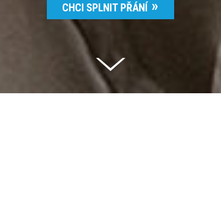
CHCI SPLNIT PŘÁNÍ
Celkem vybráno | 2 832 395 Kč
94 %
Splněných přání | 6514