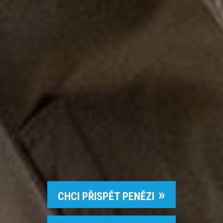
CHCI PŘISPĚT PENĚZI