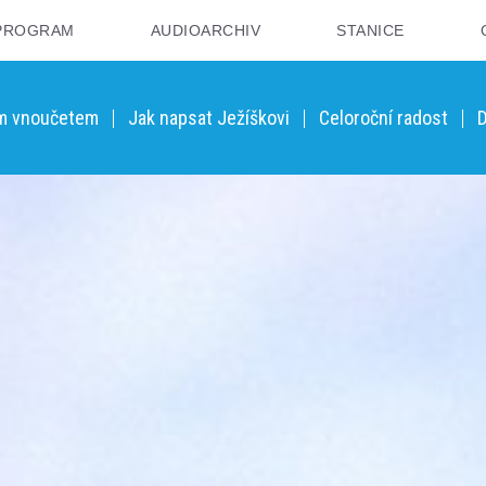
PROGRAM
AUDIOARCHIV
STANICE
ým vnoučetem
Jak napsat Ježíškovi
Celoroční radost
D