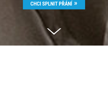
CHCI SPLNIT PŘÁNÍ
Celkem vybráno | 2 832 395 Kč
94 %
Splněných přání | 6514