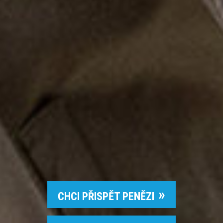
CHCI PŘISPĚT PENĚZI