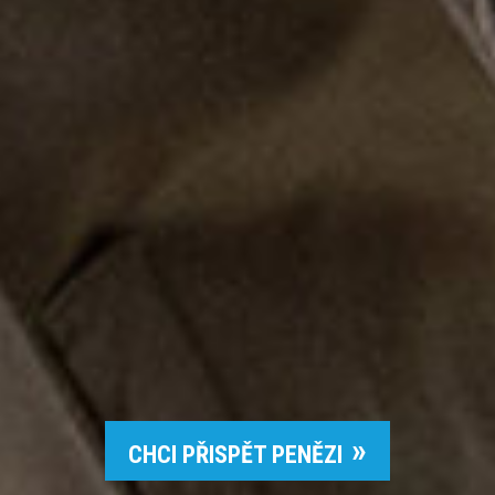
CHCI PŘISPĚT PENĚZI