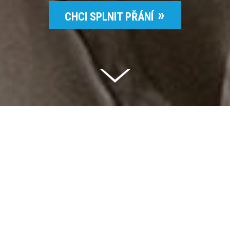
CHCI SPLNIT PŘÁNÍ
Celkem vybráno | 2 832 395 Kč
94 %
Splněných přání | 6514