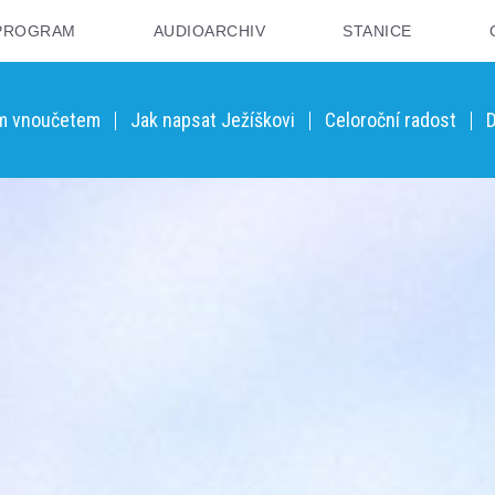
PROGRAM
AUDIOARCHIV
STANICE
ým vnoučetem
Jak napsat Ježíškovi
Celoroční radost
D