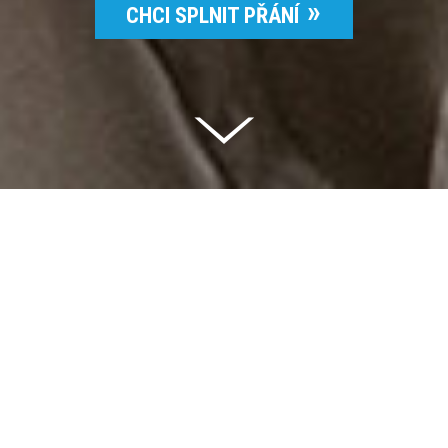
CHCI SPLNIT PŘÁNÍ
Celkem vybráno | 2 832 395 Kč
94 %
Splněných přání | 6514