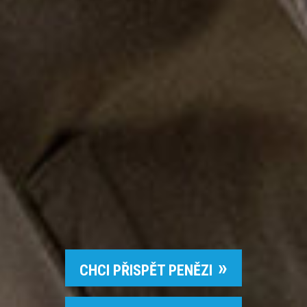
CHCI PŘISPĚT PENĚZI