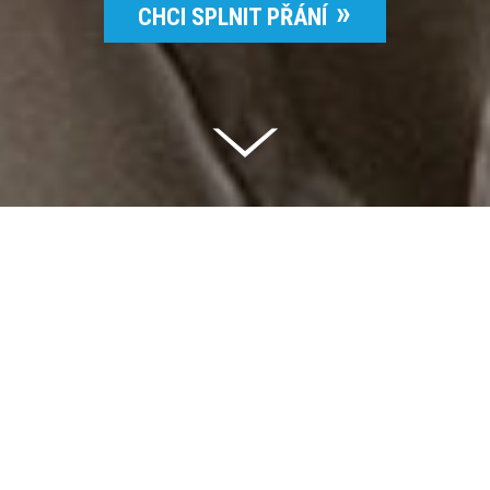
CHCI SPLNIT PŘÁNÍ
Celkem vybráno | 2 832 395 Kč
94 %
Splněných přání | 6514