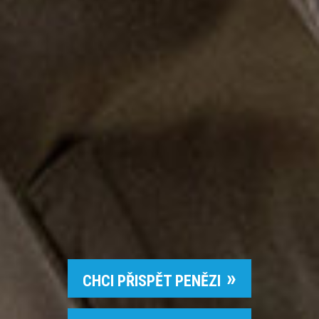
CHCI PŘISPĚT PENĚZI