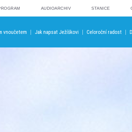
PROGRAM
AUDIOARCHIV
STANICE
ým vnoučetem
Jak napsat Ježíškovi
Celoroční radost
D