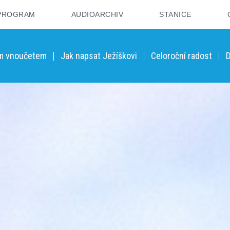
PROGRAM
AUDIOARCHIV
STANICE
ým vnoučetem
Jak napsat Ježíškovi
Celoroční radost
D