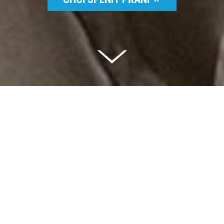
Celkem vybráno | 2 832 395 Kč
94 %
Splněných přání | 6514