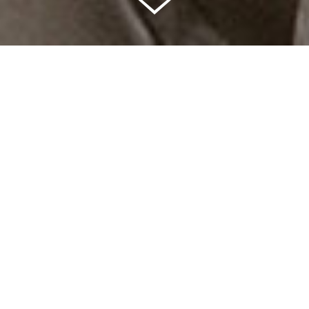
Celkem vybráno | 2 832 395 Kč
94 %
Splněných přání | 6514
6 %
Přání, která se plní | 397
0 %
Přání, která můžete splnit | 11