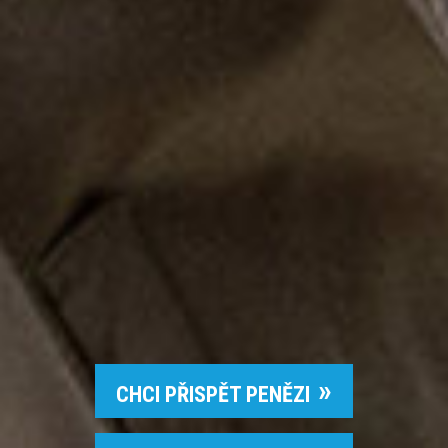
CHCI PŘISPĚT PENĚZI