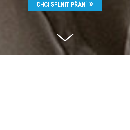
CHCI SPLNIT PŘÁNÍ
Celkem vybráno | 2 832 395 Kč
94 %
Splněných přání | 6514