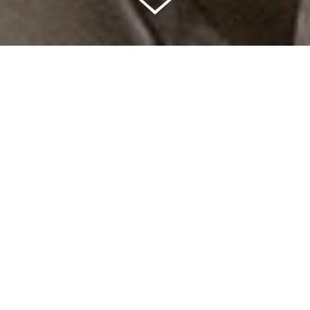
Celkem vybráno | 2 832 395 Kč
94 %
Splněných přání | 6514
6 %
Přání, která se plní | 396
0 %
Přání, která můžete splnit | 12