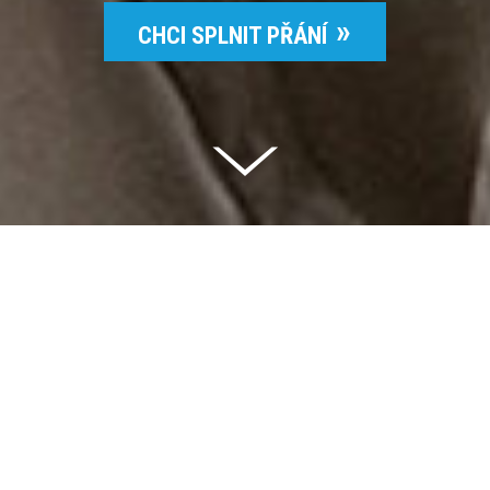
CHCI SPLNIT PŘÁNÍ
Celkem vybráno | 2 832 395 Kč
94 %
Splněných přání | 6514