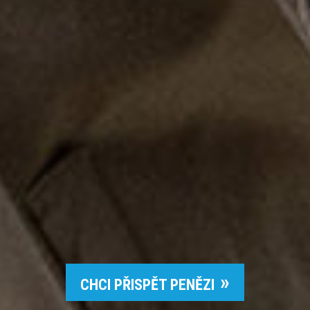
CHCI PŘISPĚT PENĚZI