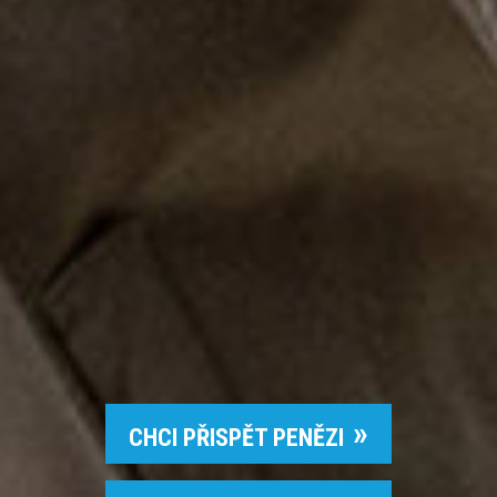
CHCI PŘISPĚT PENĚZI