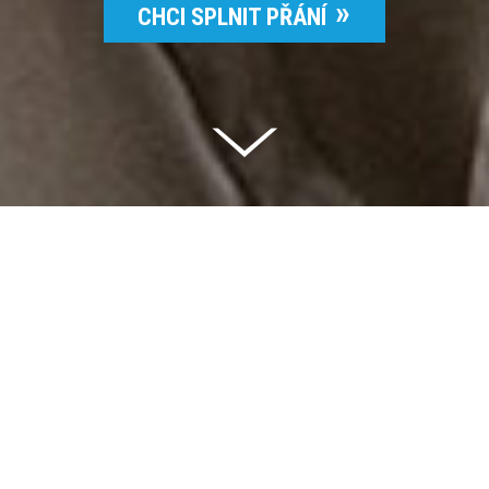
CHCI SPLNIT PŘÁNÍ
Celkem vybráno | 2 832 395 Kč
94 %
Splněných přání | 6514