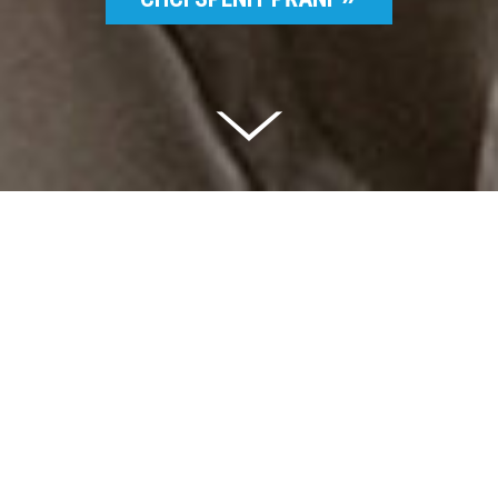
Celkem vybráno | 2 832 395 Kč
94 %
Splněných přání | 6514