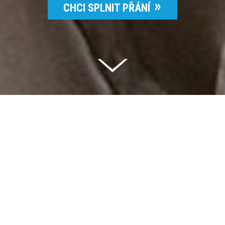
CHCI SPLNIT PŘÁNÍ
Celkem vybráno | 2 832 395 Kč
94 %
Splněných přání | 6514