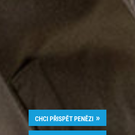
CHCI PŘISPĚT PENĚZI