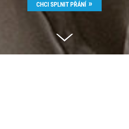
CHCI SPLNIT PŘÁNÍ
Celkem vybráno | 2 832 395 Kč
94 %
Splněných přání | 6514