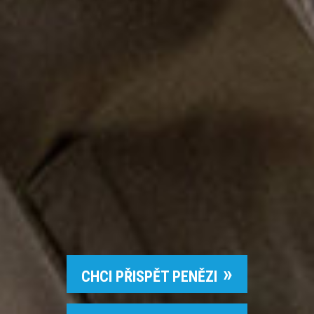
CHCI PŘISPĚT PENĚZI