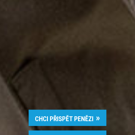
CHCI PŘISPĚT PENĚZI