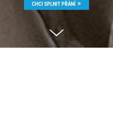
CHCI SPLNIT PŘÁNÍ
Celkem vybráno | 2 832 395 Kč
94 %
Splněných přání | 6514