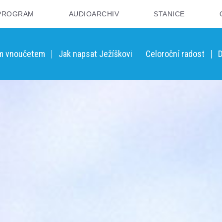
PROGRAM
AUDIOARCHIV
STANICE
ým vnoučetem
Jak napsat Ježíškovi
Celoroční radost
D