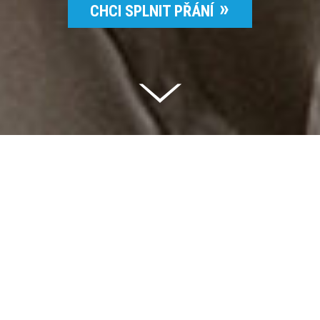
CHCI SPLNIT PŘÁNÍ
Celkem vybráno | 2 832 395 Kč
94 %
Splněných přání | 6514