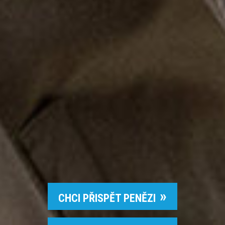
CHCI PŘISPĚT PENĚZI