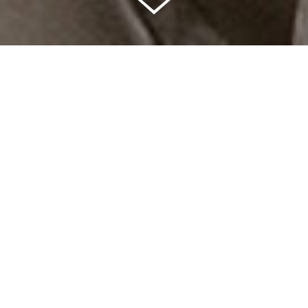
Celkem vybráno | 2 832 395 Kč
94 %
Splněných přání | 6514
6 %
Přání, která se plní | 397
0 %
Přání, která můžete splnit | 11