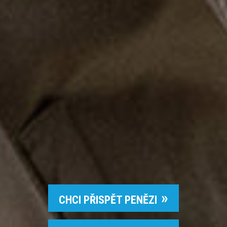
CHCI PŘISPĚT PENĚZI