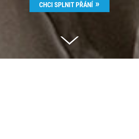
CHCI SPLNIT PŘÁNÍ
Celkem vybráno | 2 832 395 Kč
94 %
Splněných přání | 6514