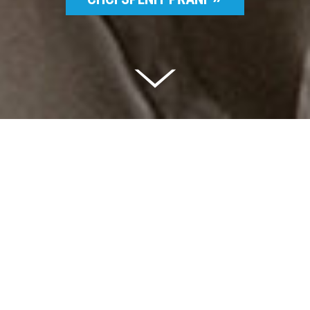
Celkem vybráno | 2 832 395 Kč
94 %
Splněných přání | 6514