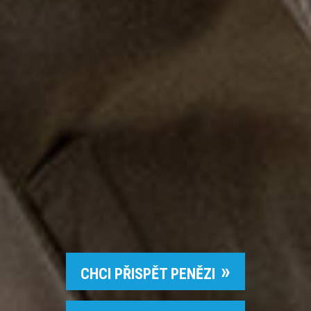
CHCI PŘISPĚT PENĚZI