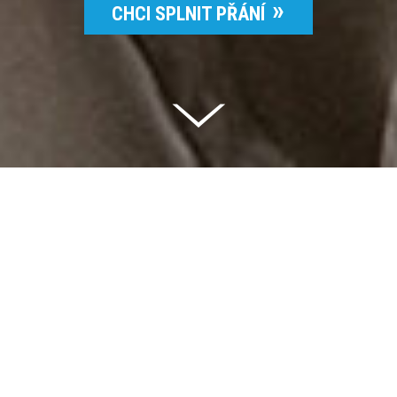
CHCI SPLNIT PŘÁNÍ
Celkem vybráno | 2 832 395 Kč
94 %
Splněných přání | 6514