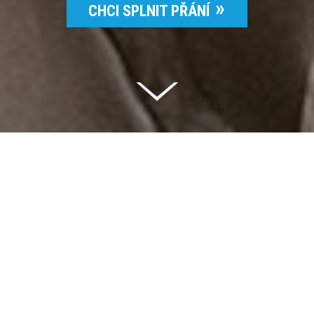
CHCI SPLNIT PŘÁNÍ
Celkem vybráno | 2 832 395 Kč
94 %
Splněných přání | 6514