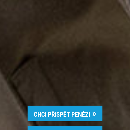
CHCI PŘISPĚT PENĚZI