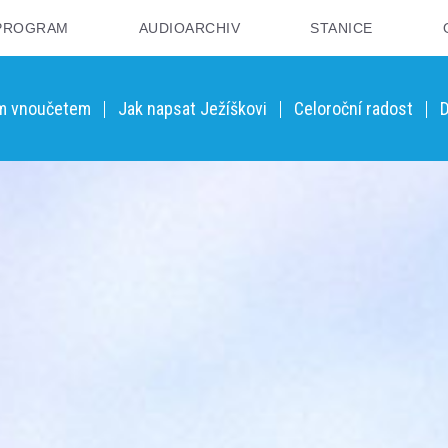
PROGRAM
AUDIOARCHIV
STANICE
ým vnoučetem
Jak napsat Ježíškovi
Celoroční radost
D