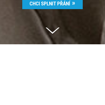
CHCI SPLNIT PŘÁNÍ
Celkem vybráno | 2 832 395 Kč
94 %
Splněných přání | 6514