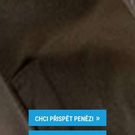
CHCI PŘISPĚT PENĚZI