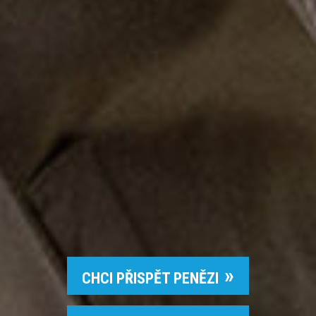
CHCI PŘISPĚT PENĚZI