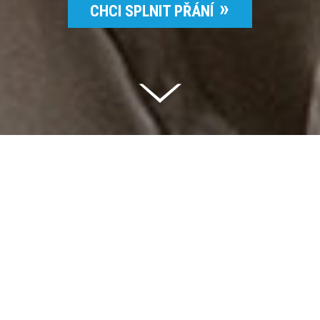
CHCI SPLNIT PŘÁNÍ
Celkem vybráno | 2 832 395 Kč
94 %
Splněných přání | 6514