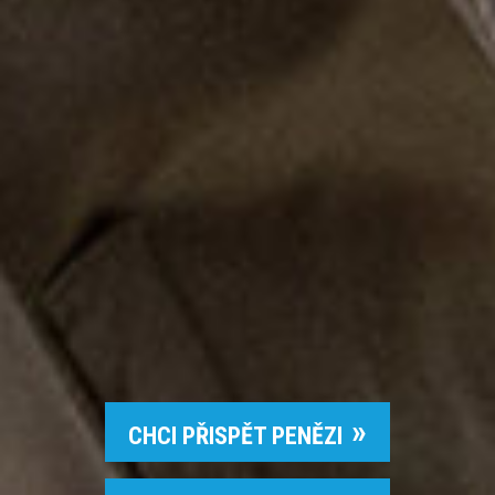
CHCI PŘISPĚT PENĚZI