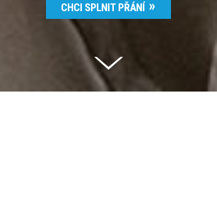
CHCI SPLNIT PŘÁNÍ
Celkem vybráno | 2 832 395 Kč
94 %
Splněných přání | 6514